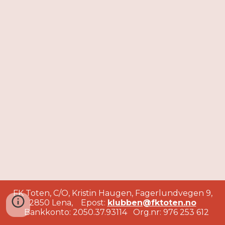
FK Toten, C/O, Kristin Haugen, Fagerlundvegen 9,
2850 Lena, Epost:
klubben@fktoten.no
Bankkonto:
2050.37.93114
Org.nr: 976 253 612